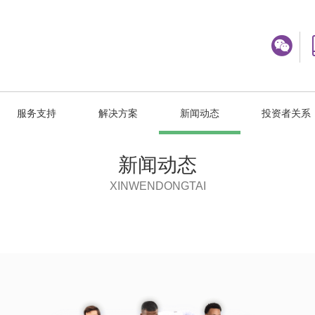
服务支持
解决方案
新闻动态
投资者关系
新闻动态
XINWENDONGTAI