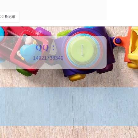
06
条记录
QQ：
14921738349